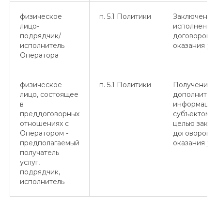
физическое
п. 5.1 Политики
Заключение
лицо-
исполнение
подрядчик/
договоров
исполнитель
оказания ус
Оператора
физическое
п. 5.1 Политики
Получение
лицо, состоящее
дополнител
в
информаци
преддоговорных
субъектом 
отношениях с
целью закл
Оператором -
договоров
предполагаемый
оказания усл
получатель
услуг,
подрядчик,
исполнитель