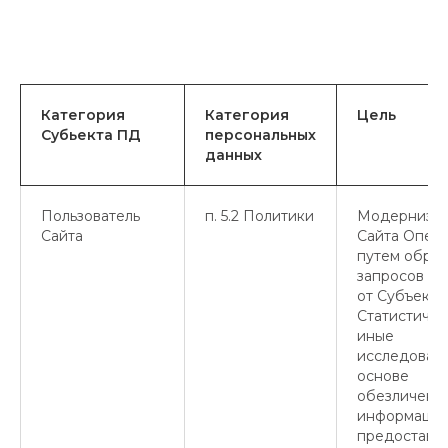
Категория
Категория
Цель
Субьекта ПД
персональных
данных
Пользователь
п. 5.2 Политики
Модерниза
Сайта
Сайта Опер
путем обра
запросов и 
от Субъекто
Статистичес
иные
исследовани
основе
обезличенн
информации
предоставл