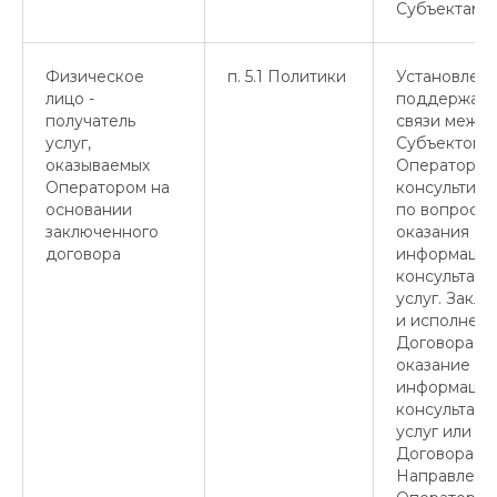
Субъектами
Физическое
п. 5.1 Политики
Установлени
лицо -
поддержан
получатель
связи межд
услуг,
Субъектом 
оказываемых
Оператором
Оператором на
консультир
основании
по вопроса
заключенного
оказания
договора
информацио
консультац
услуг. Закл
и исполнен
Договора на
оказание
информацио
консультац
услуг или и
Договора.
Направлени