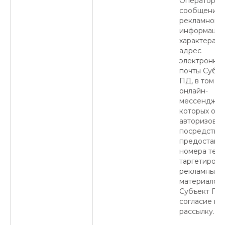
Оператором
сообщений
рекламного 
информацио
характера н
адрес
электронно
почты Субъе
ПД, в том ч
онлайн-
мессенджер
которых он
авторизован
посредство
предоставл
номера теле
таргетиров
рекламных
материалов,
Субъект ПД
согласие на
рассылку.